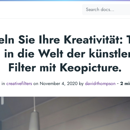
eln Sie Ihre Kreativität:
n in die Welt der künstle
Filter mit Keopicture.
 in
creativefilters
on November 4, 2020 by
david-thompson
‐
2 mi