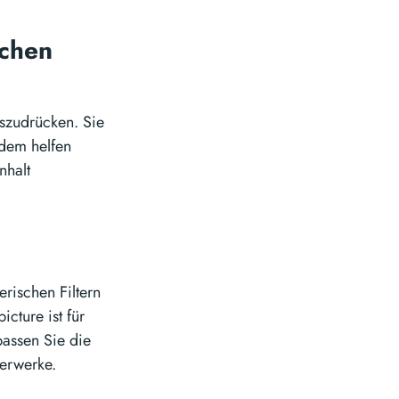
schen
auszudrücken. Sie
rdem helfen
nhalt
erischen Filtern
icture ist für
passen Sie die
terwerke.