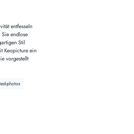
ität entfesseln
n Sie endlose
artigen Stil
it Keopicture ein
e vorgestellt
ted-photos