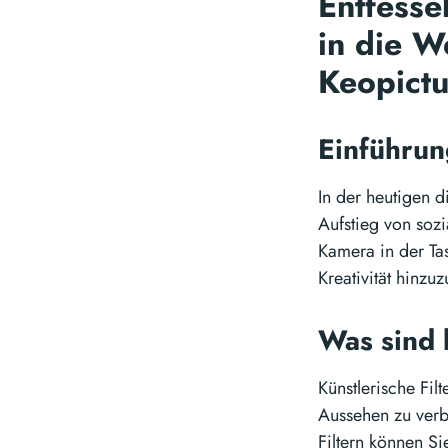
Entfessel
in die We
Keopict
Einführu
In der heutigen d
Aufstieg von soz
Kamera in der Tas
Kreativität hinzu
Was sind 
Künstlerische Fi
Aussehen zu verbe
Filtern können Si