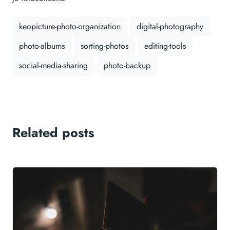
keopicture-photo-organization
digital-photography
photo-albums
sorting-photos
editing-tools
social-media-sharing
photo-backup
Related posts