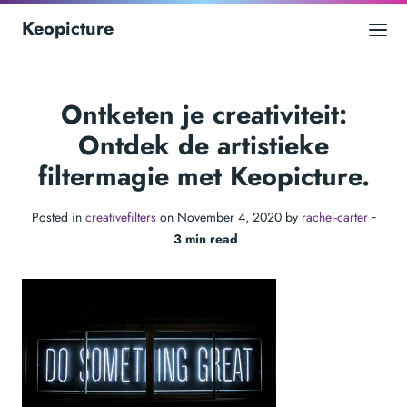
Keopicture
Ontketen je creativiteit:
Ontdek de artistieke
filtermagie met Keopicture.
Posted in
creativefilters
on November 4, 2020 by
rachel-carter
‐
3 min read