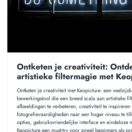
Ontketen je creativiteit: Ontd
artistieke filtermagie met Keo
Ontketen je creativiteit met Keopicture: een veelzijd
bewerkingstool die een breed scala aan artistieke fil
afbeeldingen te verbeteren, creativiteit te inspireren
fotografievaardigheden naar een hoger niveau te ti
opties, gebruiksvriendelijke interface en eindeloz
Keopicture een must-try voor zowel beginners als pr