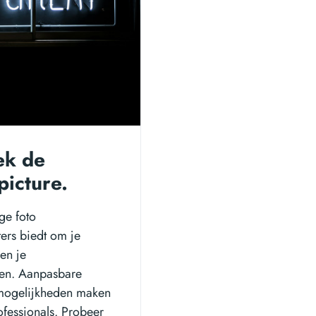
ek de
picture.
ige foto
ters biedt om je
 en je
llen. Aanpasbare
e mogelijkheden maken
ofessionals. Probeer