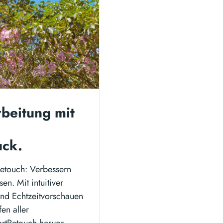
rbeitung mit
uck.
Retouch: Verbessern
en. Mit intuitiver
und Echtzeitvorschauen
en aller
artRetouch hervor.