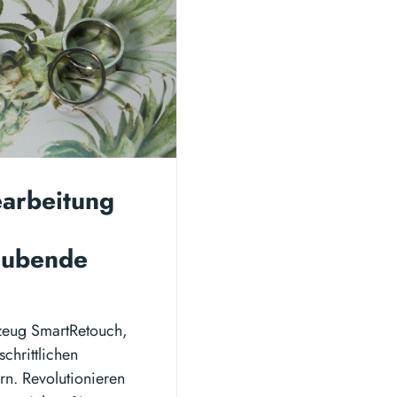
earbeitung
aubende
kzeug SmartRetouch,
chrittlichen
n. Revolutionieren