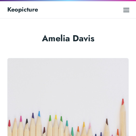
Keopicture
Amelia Davis