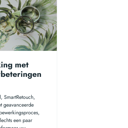
king met
rbeteringen
l, SmartRetouch,
et geavanceerde
 bewerkingsproces,
slechts een paar
nsformeer uw