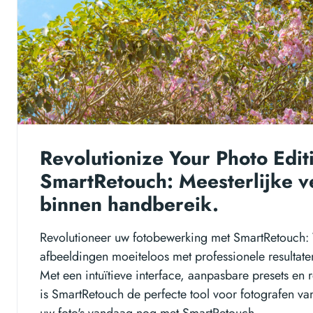
Revolutionize Your Photo Edit
SmartRetouch: Meesterlijke v
binnen handbereik.
Revolutioneer uw fotobewerking met SmartRetouch:
afbeeldingen moeiteloos met professionele resultaten
Met een intuïtieve interface, aanpasbare presets en
is SmartRetouch de perfecte tool voor fotografen van
uw foto's vandaag nog met SmartRetouch.