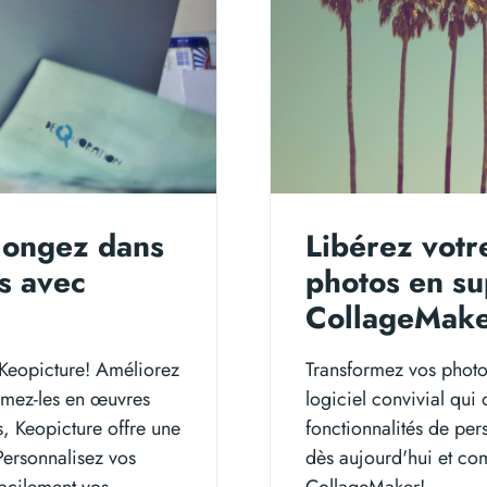
Plongez dans
Libérez votr
es avec
photos en su
CollageMake
de Keopicture! Améliorez
Transformez vos photo
ormez-les en œuvres
logiciel convivial qui
s, Keopicture offre une
fonctionnalités de pers
Personnalisez vos
dès aujourd'hui et co
facilement vos
CollageMaker!