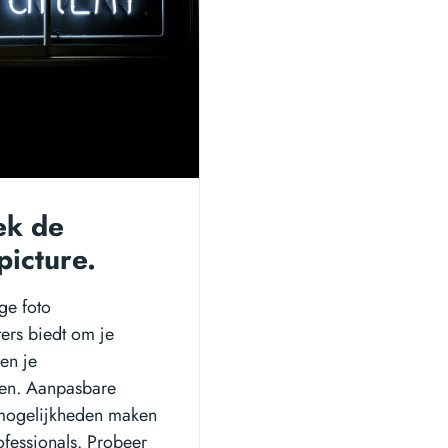
ek de
picture.
ige foto
ters biedt om je
 en je
llen. Aanpasbare
e mogelijkheden maken
ofessionals. Probeer