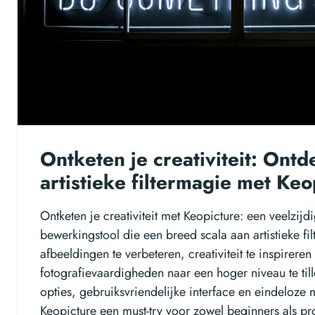
Ontketen je creativiteit: Ontd
artistieke filtermagie met Keo
Ontketen je creativiteit met Keopicture: een veelzijd
bewerkingstool die een breed scala aan artistieke fil
afbeeldingen te verbeteren, creativiteit te inspireren
fotografievaardigheden naar een hoger niveau te ti
opties, gebruiksvriendelijke interface en eindeloz
Keopicture een must-try voor zowel beginners als pr