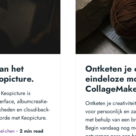
an het
Ontketen je 
opicture.
eindeloze m
CollageMake
 Keopicture is
erface, albumcreatie-
Ontketen je creativit
jkheden en cloud-back-
voor persoonlijk en z
 orde met Keopicture.
met behulp van een br
Begin vandaag nog me
el-chen
‐
2 min read
ontwerpen naar een h