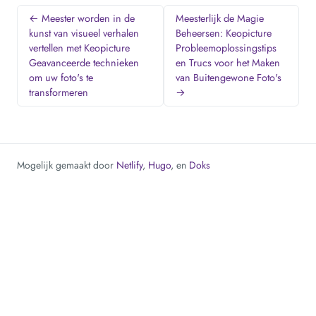
← Meester worden in de
Meesterlijk de Magie
kunst van visueel verhalen
Beheersen: Keopicture
vertellen met Keopicture
Probleemoplossingstips
Geavanceerde technieken
en Trucs voor het Maken
om uw foto's te
van Buitengewone Foto's
transformeren
→
Mogelijk gemaakt door
Netlify
,
Hugo
, en
Doks