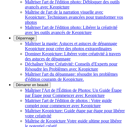
Maîtriser l'art de l'édition photo: Débloquer des outils
avancés avec Keopicture
Maîtrise de l'art de la narration visuelle avec
Keopicture: Techniques avancées pour transformer vos
photos
Maîtriser l'art de l'édition photo: Libérer la créativité
avec les outils avancés de Keopicture
Dépannage
Maîtriser la magie: Astuces et astuces de dépannage
Keopicture pour créer des photos extraordinaires
Dominer Keopicture: Libérer votre créativité à travers
des astuces de dépannage
Déchaîner Votre Créativité: Conseils d'Experts pour
Résoudre les Problèmes avec Keopicture
Maîtriser l'art du dépannage: résoudre les problèmes
d'édition courants de Keopicture.
Démarrer en beauté
Maîtriser l'Art de l'Édition de Photos: Un Guide Étape
par Étape pour Commencer avec Keopicture
Maitriser l'art de l'édition de photos : Votre guide
complet pour commencer avec Keopicture
Maîtriser Keopicture: Guide étape par étape pour libérer
votre créativité
Maîtrise de Keopicture Votre guide ultime pour libérer
le potentiel créatif