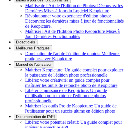
Mises à jour des fonctionnalités
Maîtrise de l'Art de l'Édition de Photos: Découvrez les
Dernières Mises à Jour du Logiciel Keopicture
Révolutionner votre expérience d'édition photo:
Découvrez les dernières mises à jour de fonctionnalités
de Keopicture.
Maîtriser l'Art de l'Édition Photo Keopicture Mises à
Jour Dernières Fonctionnalités
Didacticiels
Meilleures Pratiques
Domination de l'art de l'édition de photos: Meilleures
pratiques avec Keopicture
Manuel de l'utilisateur
Maitriser Keopicture: Un guide complet pour exploiter
la puissance de l'édition photo professionnelle
Libérez votre créativité: un guide complet pour
maîtriser les outils de retouche photo de Keopicture
Libérer la puissance de Keopicture: Un guide
d'utilisation pour maîtriser l'édition de photos
professionnelle
Maitriser les outils Pro de Keopicture: Un guide de
l'utilisateur pour un succès ultime en édition photo
Documentation de l'API
Libérez votre potentiel créatif: Un guide complet pour
intégrer Keopicture API