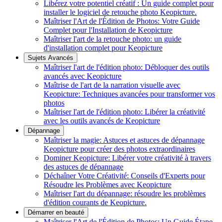
Libérez votre potentiel créatif : Un guide complet pour
installer le logiciel de retouche photo Keopicture.
Maîtriser l'Art de l'Édition de Photos: Votre Guide
Complet pour l'Installation de Keopicture
Maîtriser l'art de la retouche photo: un guide
d'installation complet pour Keopicture
Sujets Avancés
Maîtriser l'art de l'édition photo: Débloquer des outils
avancés avec Keopicture
Maîtrise de l'art de la narration visuelle avec
Keopicture: Techniques avancées pour transformer vos
photos
Maîtriser l'art de l'édition photo: Libérer la créativité
avec les outils avancés de Keopicture
Dépannage
Maîtriser la magie: Astuces et astuces de dépannage
Keopicture pour créer des photos extraordinaires
Dominer Keopicture: Libérer votre créativité à travers
des astuces de dépannage
Déchaîner Votre Créativité: Conseils d'Experts pour
Résoudre les Problèmes avec Keopicture
Maîtriser l'art du dépannage: résoudre les problèmes
d'édition courants de Keopicture.
Démarrer en beauté
Maîtriser l'Art de l'Édition de Photos: Un Guide Étape