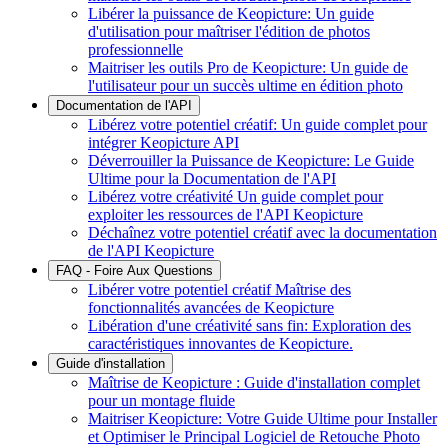
Libérer la puissance de Keopicture: Un guide
d'utilisation pour maîtriser l'édition de photos
professionnelle
Maitriser les outils Pro de Keopicture: Un guide de
l'utilisateur pour un succès ultime en édition photo
Documentation de l'API
Libérez votre potentiel créatif: Un guide complet pour
intégrer Keopicture API
Déverrouiller la Puissance de Keopicture: Le Guide
Ultime pour la Documentation de l'API
Libérez votre créativité Un guide complet pour
exploiter les ressources de l'API Keopicture
Déchaînez votre potentiel créatif avec la documentation
de l'API Keopicture
FAQ - Foire Aux Questions
Libérer votre potentiel créatif Maîtrise des
fonctionnalités avancées de Keopicture
Libération d'une créativité sans fin: Exploration des
caractéristiques innovantes de Keopicture.
Guide d'installation
Maîtrise de Keopicture : Guide d'installation complet
pour un montage fluide
Maitriser Keopicture: Votre Guide Ultime pour Installer
et Optimiser le Principal Logiciel de Retouche Photo