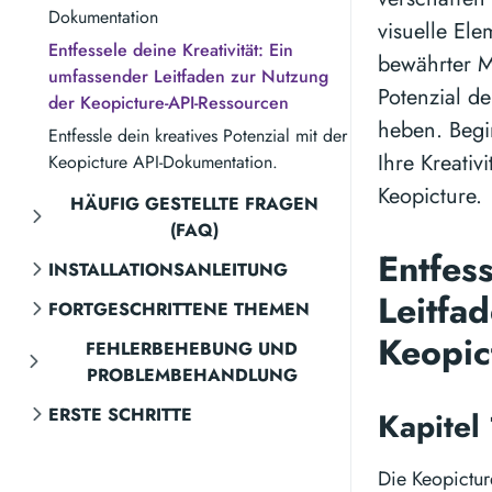
Dokumentation
visuelle El
Entfessele deine Kreativität: Ein
bewährter M
umfassender Leitfaden zur Nutzung
Potenzial de
der Keopicture-API-Ressourcen
heben. Begi
Entfessle dein kreatives Potenzial mit der
Ihre Kreati
Keopicture API-Dokumentation.
Keopicture.
HÄUFIG GESTELLTE FRAGEN
(FAQ)
Entfess
INSTALLATIONSANLEITUNG
Leitfa
FORTGESCHRITTENE THEMEN
Keopic
FEHLERBEHEBUNG UND
PROBLEMBEHANDLUNG
ERSTE SCHRITTE
Kapitel
Die Keopicture