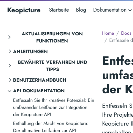
Keopicture
Startseite
Blog
Dokumentation
Home
Docs
AKTUALISIERUNGEN VON
Entfessele 
FUNKTIONEN
ANLEITUNGEN
Entfe
BEWÄHRTE VERFAHREN UND
TIPPS
umfas
BENUTZERHANDBUCH
der K
API DOKUMENTATION
Entfesseln Sie Ihr kreatives Potenzial: Ein
Entfesseln S
umfassender Leitfaden zur Integration
Ihre Projekt
der Keopicture API
Keopicture 
Enthüllung der Macht von Keopicture:
Der ultimative Leitfaden zur API-
verschaffen