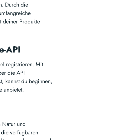
en. Durch die
 umfangreiche
ät deiner Produkte
re-API
l registrieren. Mit
ber die API
st, kannst du beginnen,
 anbietet.
n Natur und
 die verfügbaren