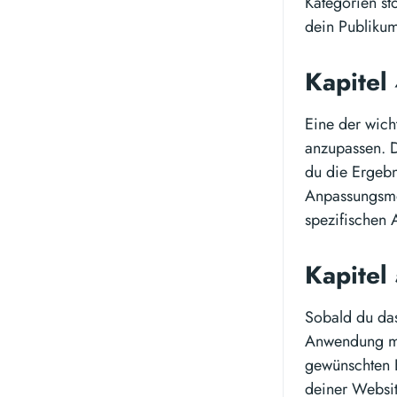
Kategorien st
dein Publikum
Kapitel
Eine der wich
anzupassen. 
du die Ergebn
Anpassungsmög
spezifischen
Kapitel 
Sobald du das
Anwendung mit
gewünschten B
deiner Websi