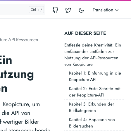
Translation
AUF DIESER SEITE
cture-API-Ressourcen
Entfessle deine Kreativität: Ein
umfassender Leitfaden zur
Ein
Nutzung der API-Ressourcen
von Keopicture
utzung
Kapitel 1: Einführung in die
Keopicture-API
en
Kapitel 2: Erste Schritte mit
der Keopicture-API
on Keopicture, um
Kapitel 3: Erkunden der
Bildkategorien
e die API von
Kapitel 4: Anpassen von
hwertiger Bilder
Bildersuchen
n und atemberaubende