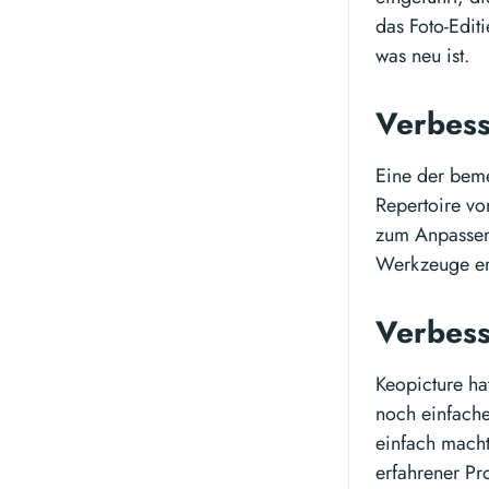
das Foto-Edit
was neu ist.
Verbess
Eine der beme
Repertoire vo
zum Anpassen
Werkzeuge erl
Verbess
Keopicture ha
noch einfache
einfach macht
erfahrener Pr