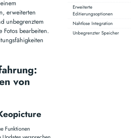
 einem
Erweiterte
en, erweiterten
Editierungsoptionen
und unbegrenztem
Nahtlose Integration
e Fotos bearbeiten.
Unbegrenzter Speicher
itungsfähigkeiten
rfahrung:
nen von
 Keopicture
eue Funktionen
se Updates versprechen,